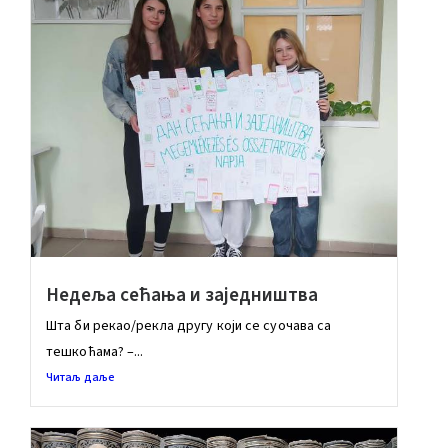
Недељa сећања и заједништва
Шта би рекао/рекла другу који се суочава са
тешкоћама? –...
Читаљ даље