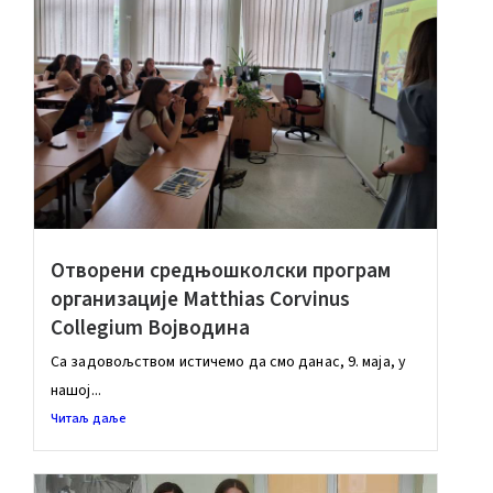
Отворени средњошколски програм
организације Matthias Corvinus
Collegium Војводина
Са задовољством истичемо да смо данас, 9. маја, у
нашој...
Читаљ даље