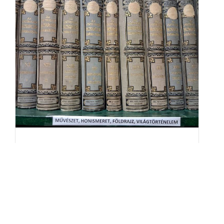
Светски дан књиге и ауторских права
3. април је Светски дан књиге и ауторских права. На...
Читаљ даље