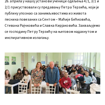
26. априла у нашој установи ученици одељења 4/1, 3/1 и
2/1 присуствовали су предавању Петра Терзића, који је
публику упознао са занимљивостима из живота
песника повезаних са Сентом – Маћије Бећковића,
Стевана Рајчковића и Славка Кирјаковића. Захваљујемо
се господину Петру Терзићу на његовом надахнутом и
инспиративном излагању.