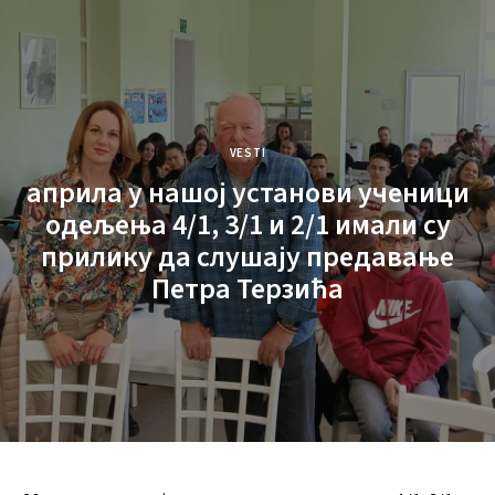
VESTI
априла у нашој установи ученици
одељења 4/1, 3/1 и 2/1 имали су
прилику да слушају предавање
Петра Терзића