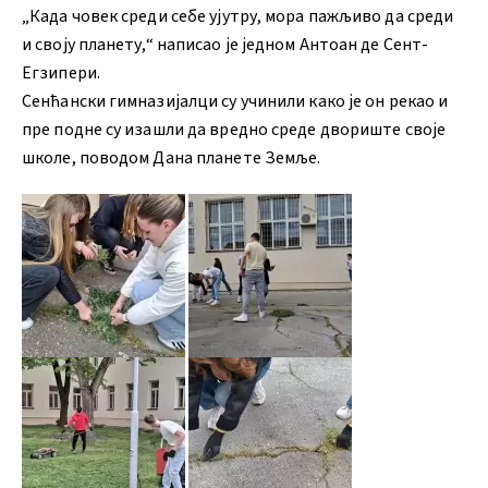
„Када човек среди себе ујутру, мора пажљиво да среди
и своју планету,“ написао је једном Антоан де Сент-
Егзипери.
Сенћански гимназијалци су учинили како је он рекао и
пре подне су изашли да вредно среде двориште своје
школе, поводом Дана планете Земље.