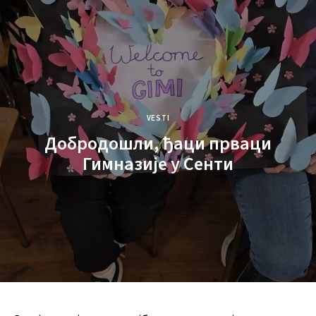
VESTI
Добродошли, ђаци прваци
Гимназије у Сенти