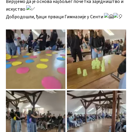
Верујемо да је основа најбољег почетка заједништво и
искуство
Добродошли, ђаци прваци Гимназије у Сенти