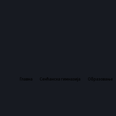
Главна
Сенћанска гимназија
Oбразовање