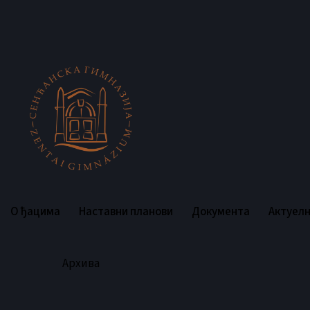
О ђацима
Наставни планови
Документа
Актуел
Архива