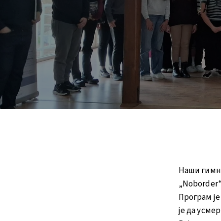
Наши гимна
„Noborder“
Програм је
је да усме