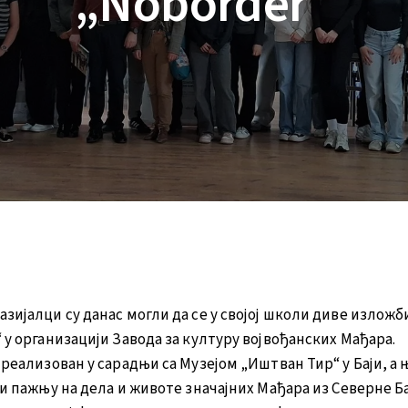
„Noborder“
зијалци су данас могли да се у својој школи диве излож
 у организацији Завода за културу војвођанских Мађара.
 реализован у сарадњи са Музејом „Иштван Тир“ у Баји, а
ри пажњу на дела и животе значајних Мађара из Северне Б