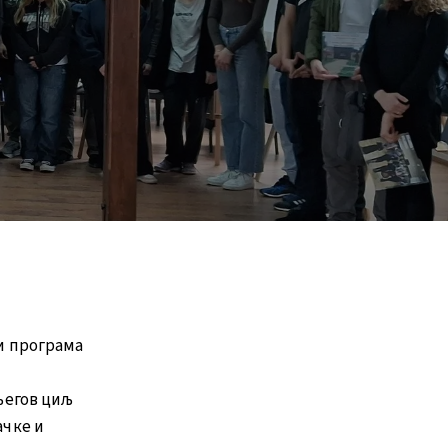
би програма
 његов циљ
ачке и