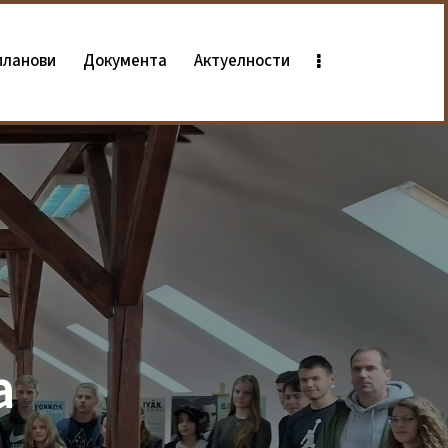
планови
Документа
Актуелности
а