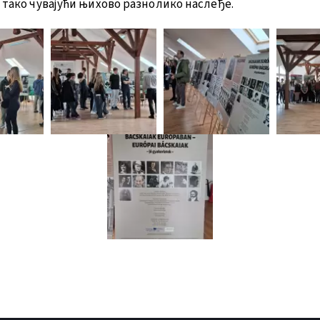
 тако чувајући њихово разнолико наслеђе.