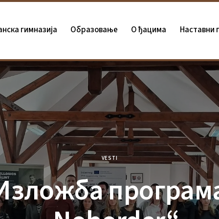
анска гимназија
Oбразовање
О ђацима
Наставни 
VESTI
Изложба програм