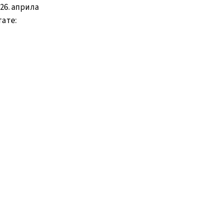
26. априла
тате: