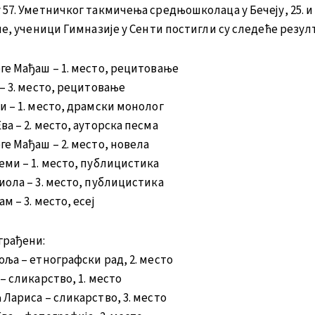
57. Уметничког такмичења средњошколаца у Бечеју, 25. и 
не, ученици Гимназије у Сенти постигли су следеће резул
ге Мађаш – 1. место, рецитовање
– 3. место, рецитовање
и – 1. место, драмски монолог
а – 2. место, ауторска песма
ге Мађаш – 2. место, новела
еми – 1. место, публицистика
иола – 3. место, публицистика
м – 3. место, есеј
грађени:
оља – етнографски рад, 2. место
– сликарство, 1. место
 Лариса – сликарство, 3. место