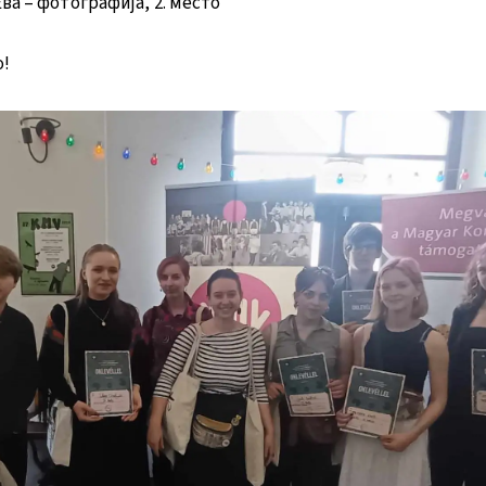
ва – фотографија, 2. место
!