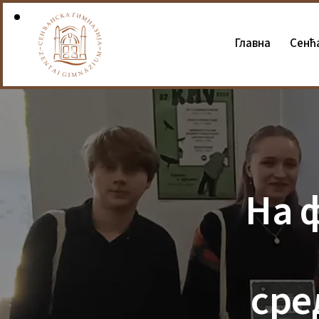
Главна
Сенћ
На 
сре