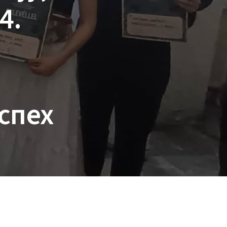
4.
и
успех