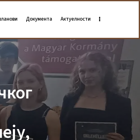
планови
Документа
Актуелности
чког
еју,