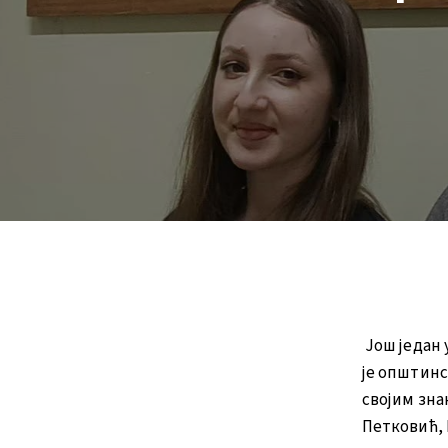
Још један 
је општинс
својим зн
Петковић, 