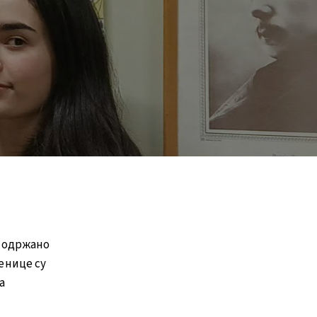
, одржано
ченице су
а