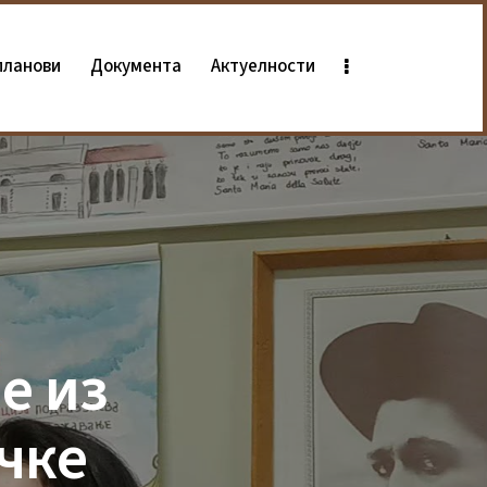
планови
Документа
Актуелности
е из
ичке