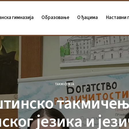
анска гимназија
Oбразовање
О ђацима
Наставни 
TAKMIČENJA
тинско такмичењ
ског језика и јез