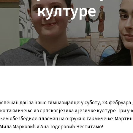
културе
успешан дан за наше гимназијалце: у суботу, 28. фебруара
ко такмичење из српског језика и језичке културе. Три у
ањем обезбедиле пласман на окружно такмичење: Мартин
Мила Марковић и Ана Тодоровић. Честитамо!