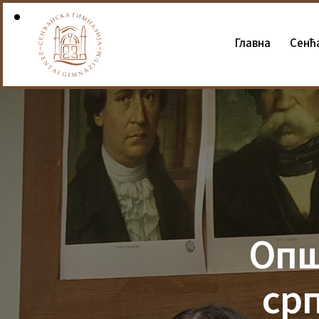
Главна
Сенћ
Опш
срп