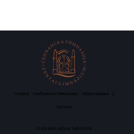
Главна
Сенћанска гимназија
Oбразовање
Архива
Izrada web sajtova: Sabotronic