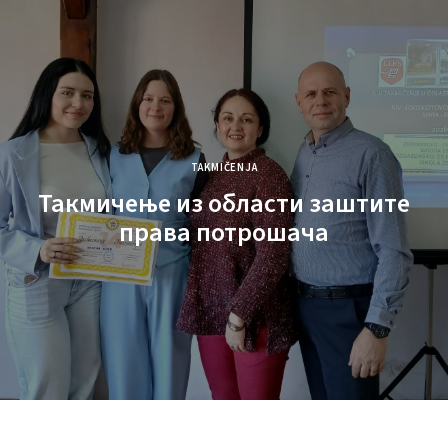
TAKMIČENJA
Такмичење из области заштите
права потрошача