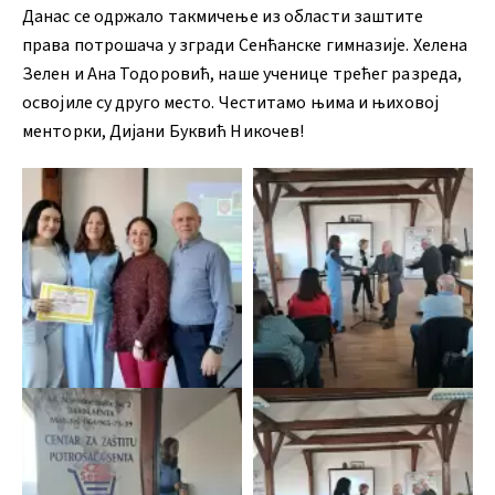
Данас се одржало такмичење из области заштите
права потрошача у згради Сенћанске гимназије. Хелена
Зелен и Ана Тодоровић, наше ученице трећег разреда,
освојиле су друго место. Честитамо њима и њиховој
менторки, Дијани Буквић Никочев!