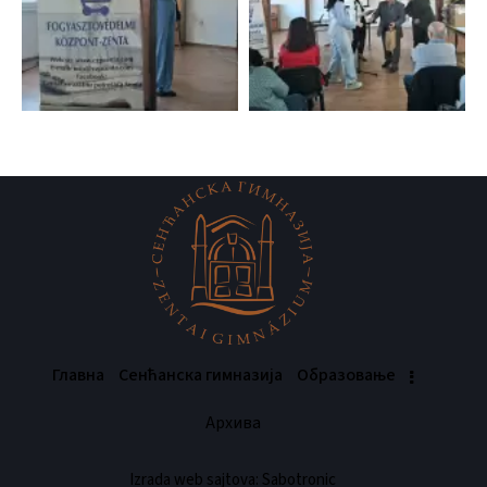
Главна
Сенћанска гимназија
Oбразовање
Архива
Izrada web sajtova: Sabotronic