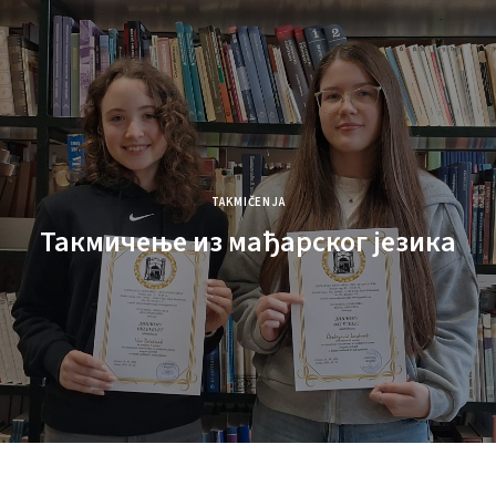
TAKMIČENJA
Такмичење из мађарског језика