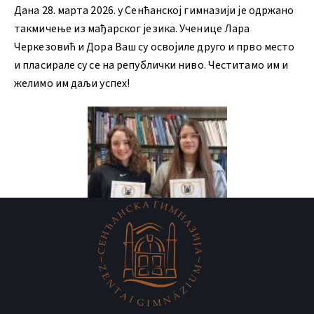
Дана 28. марта 2026. у Сенћанској гимназији је одржано
такмичење из мађарског језика. Ученице Лара
Черкезовић и Дора Ваш су освојиле друго и прво место
и пласирале су се на републички ниво. Честитамо им и
желимо им даљи успех!