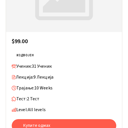
$99.00
ИЗДВОЈЕН
Ученик:
31 Ученик
Лекција:
9 Лекција
Трајање:
10 Weeks
Тест:
2 Тест
Level:
All levels
Купите одмах