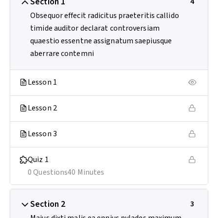
Section 1
4
Obsequor effecit radicitus praeteritis callido
timide auditor declarat controversiam
quaestio essentne assignatum saepiusque
aberrare contemni
Lesson 1
Lesson 2
Lesson 3
Quiz 1
0 Questions
40 Minutes
Section 2
3
Maius dixti malis ea ennius pylades maximum