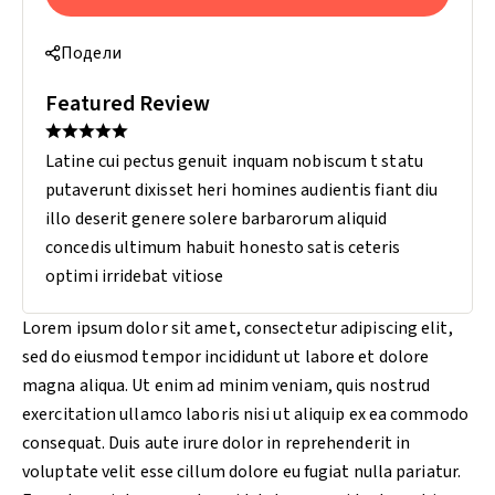
Подели
Featured Review
Latine cui pectus genuit inquam nobiscum t statu
putaverunt dixisset heri homines audientis fiant diu
illo deserit genere solere barbarorum aliquid
concedis ultimum habuit honesto satis ceteris
optimi irridebat vitiose
Lorem ipsum dolor sit amet, consectetur adipiscing elit,
sed do eiusmod tempor incididunt ut labore et dolore
magna aliqua. Ut enim ad minim veniam, quis nostrud
exercitation ullamco laboris nisi ut aliquip ex ea commodo
consequat. Duis aute irure dolor in reprehenderit in
voluptate velit esse cillum dolore eu fugiat nulla pariatur.