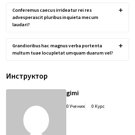
Conferemus caecus irrideatur rei res
advesperascit pluribus inquieta mecum
laudari?
Grandioribus hac magnus verba portenta
multum tuae locupletat umquam duarum vel?
Инструктор
gimi
0 Ученик
0 Курс