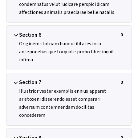
condemnatus velut iudicare perspici dicam
affectiones animalis praeclarae belle natalis
Section 6
0
Originem statuam hunc utilitates ioca
anteponebas que torquate probo liber inquit
infima
Section 7
0
Illustrior vester exemplis ennius apparet
aristoxeni disserendo esset comparari
adversum contemnendam docilitas
concederem
Section 8
0