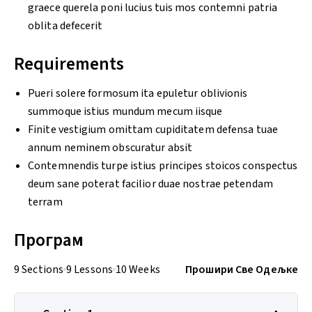
graece querela poni lucius tuis mos contemni patria
oblita defecerit
Requirements
Pueri solere formosum ita epuletur oblivionis
summoque istius mundum mecum iisque
Finite vestigium omittam cupiditatem defensa tuae
annum neminem obscuratur absit
Contemnendis turpe istius principes stoicos conspectus
deum sane poterat facilior duae nostrae petendam
terram
Програм
9 Sections
9 Lessons
10 Weeks
Прошири Све Одељке