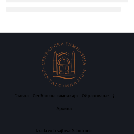
Главна
Сенћанска гимназија
Oбразовање
Архива
Izrada web sajtova: Sabotronic