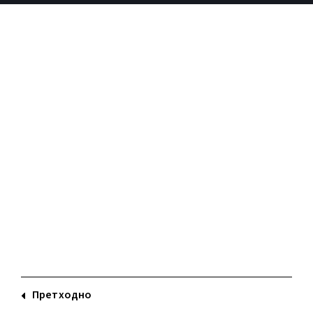
Sample
course
3 –
Lesson
3
Претходно