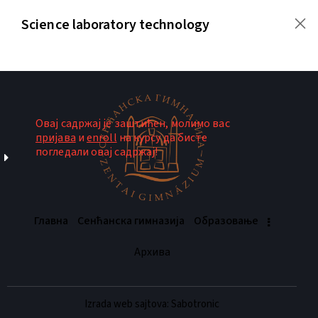
Science laboratory technology
Lesson
3
Title
Овај садржај је заштићен, молимо вас
Sample
пријава
и
enroll
на курсу да бисте
course
погледали овај садржај!
3 –
Lesson
1
Главна
Сенћанска гимназија
Oбразовање
Sample
Архива
course
3 –
Lesson
Izrada web sajtova: Sabotronic
2