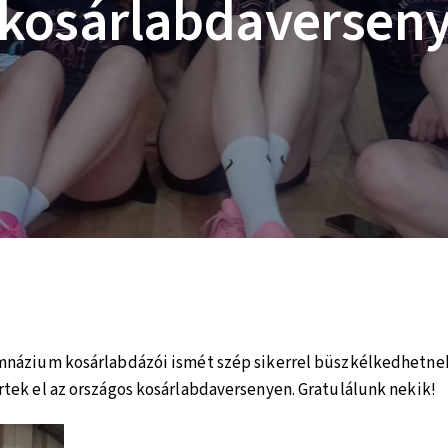
kosárlabdaversen
mnázium kosárlabdázói ismét szép sikerrel büszkélkedhetnek
rtek el az országos kosárlabdaversenyen. Gratulálunk nekik!