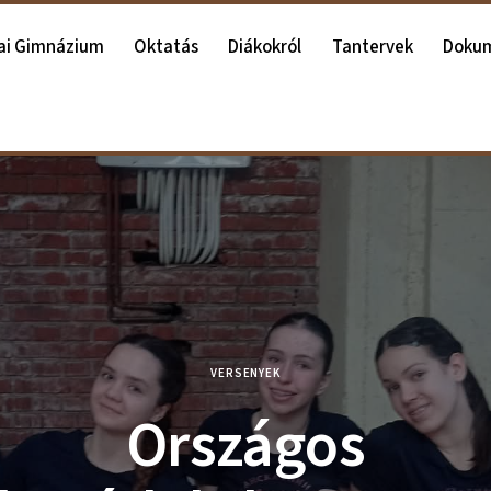
ai Gimnázium
Oktatás
Diákokról
Tantervek
Doku
VERSENYEK
Оrszágos