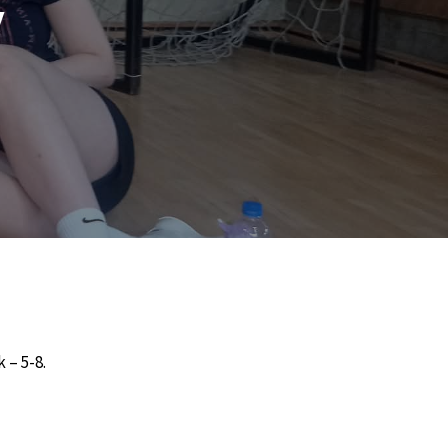
y
 – 5-8.