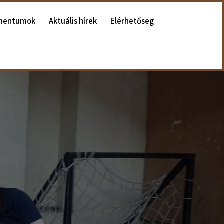
mentumok
Aktuális hírek
Elérhetőseg