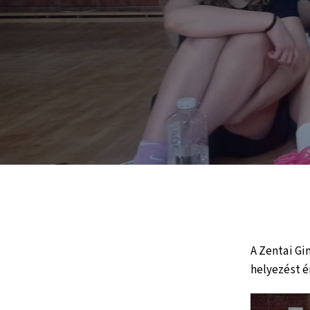
A Zentai Gi
helyezést é