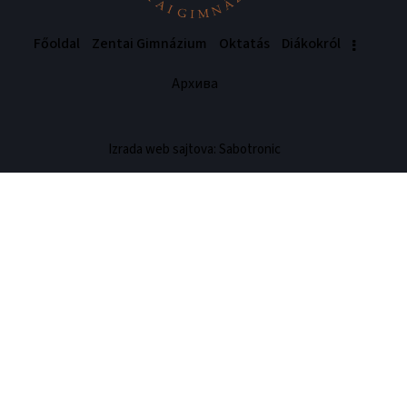
Főoldal
Zentai Gimnázium
Oktatás
Diákokról
Архива
Izrada web sajtova: Sabotronic