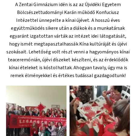
A Zentai Gimnázium idén is az az Újvidéki Egyetem
Bölcsészettudományi Karán működő Konfuciusz
Intézettel ünnepelte a kínai újévet. A hosszú éves
együttműködés sikere után a diákok és a munkatársak
egyaránt izgatottan várták az intézet idei látogatását,
hogy ismét megtapasztalhassák Kína kultúráját és újévi
szokásait. Lehetőség volt részt venni a hagyományos kínai
teaceremónián, újévi díszeket készíteni, és az érdeklődők
kínai ételeket is kóstolhattak. Ahogyan tavaly, úgy ma is
remek élményekkel és értékes tudással gazdagodtunk!