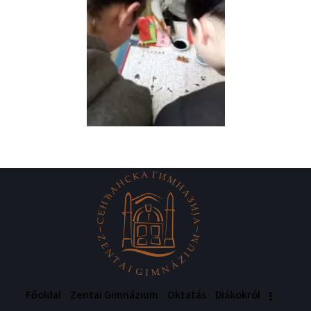
Főoldal
Zentai Gimnázium
Oktatás
Diákokról