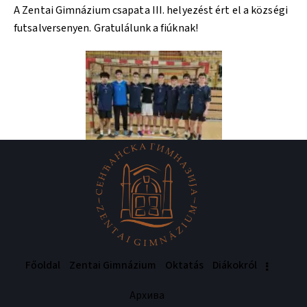
A Zentai Gimnázium csapata III. helyezést ért el a községi
futsalversenyen. Gratulálunk a fiúknak!
Főoldal
Zentai Gimnázium
Oktatás
Diákokról
Архива