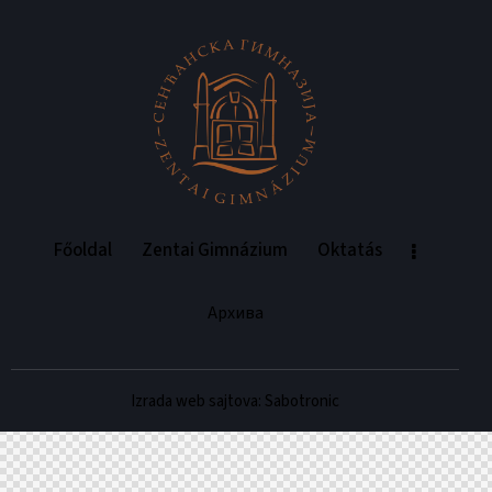
Főoldal
Zentai Gimnázium
Oktatás
Архива
Izrada web sajtova: Sabotronic