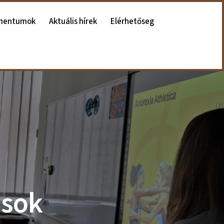
mentumok
Aktuális hírek
Elérhetőseg
ások