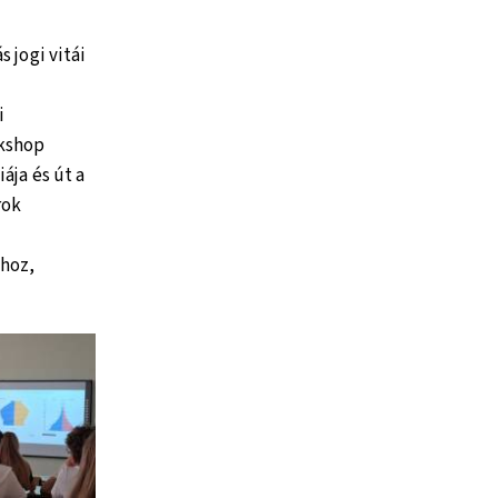
 jogi vitái
i
rkshop
ája és út a
rok
hoz,