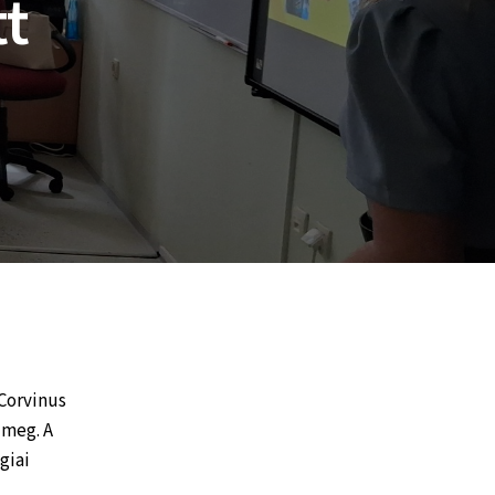
tt
Corvinus
 meg. A
giai