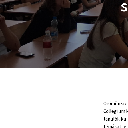
s
Örömünkre s
Collegium k
tanulók kül
témákat fel