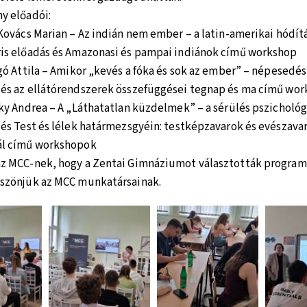
y előadói:
 Kovács Marian – Az indián nem ember – a latin-amerikai hódítás
is előadás és Amazonasi és pampai indiánok című workshop
igó Attila – Amikor „kevés a fóka és sok az ember” – népesedés
és az ellátórendszerek összefüggései tegnap és ma című wo
zky Andrea – A „Láthatatlan küzdelmek” – a sérülés pszichológi
 és Test és lélek határmezsgyéin: testképzavarok és evészava
ál című workshopok
az MCC-nek, hogy a Zentai Gimnáziumot választották program
szönjük az MCC munkatársainak.