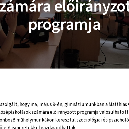
zámára előirányzo
programja
zolgált, hogy ma, május 9-én, gimnáziumunkban a Matthias 
özépiskolások számára előirányzott programja valósulhatott
önböző műhelymunkákon keresztül szociológiai és pszicholó
ölelő ismeretekkel gazdagodhattak.