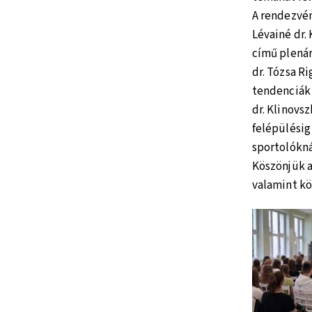
A rendezvén
Lévainé dr.
című plenár
dr. Tózsa R
tendenciák 
dr. Klinovs
felépülésig
sportolókn
Köszönjük 
valamint kö