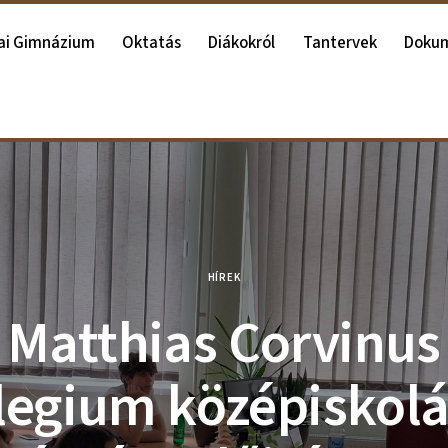
ai Gimnázium
Oktatás
Diákokról
Tantervek
Doku
HÍREK
Matthias Corvinus
legium középiskol